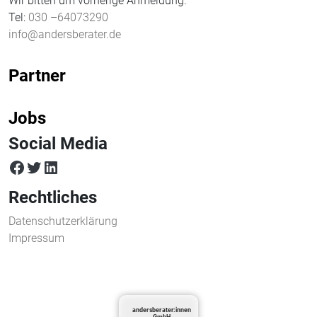
Wir bitten um vorherige Anmeldung.
Tel:
030 –64073290
info@andersberater.de
Partner
Jobs
Social Media
facebook
twitter
LinkedIn
Rechtliches
Datenschutzerklärung
Impressum
andersberater:innen
GmbH