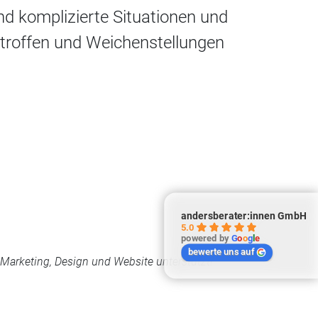
nd komplizierte Situationen und
etroffen und Weichenstellungen
andersberater:innen GmbH
5.0
powered by
G
o
o
g
l
e
bewerte uns auf
arketing, Design und Website unterstützt!