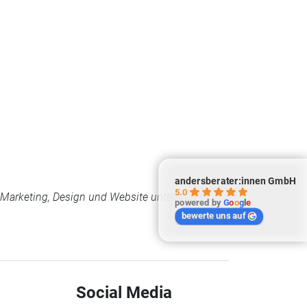
andersberater:innen GmbH
5.0
arketing, Design und Website unterstützt!
powered by
G
o
o
g
l
e
bewerte uns auf
Social Media