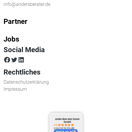
info@andersberater.de
Partner
Jobs
Social Media
facebook
twitter
LinkedIn
Rechtliches
Datenschutzerklärung
Impressum
andersberater:innen
GmbH
5.0
powered by
G
o
o
g
l
e
bewerte uns auf