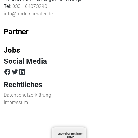
Tel:
030 –64073290
info@andersberater.de
Partner
Jobs
Social Media
facebook
twitter
LinkedIn
Rechtliches
Datenschutzerklärung
Impressum
andersberater:innen
GmbH