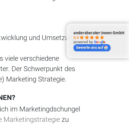
andersberater:innen GmbH
ntwicklung und Umsetzung ihrer
5.0
powered by
G
o
o
g
l
e
bewerte uns auf
s viele verschiedene
ter. Der Schwerpunkt des
e) Marketing Strategie.
NNEN?
ich im Marketingdschungel
e Marketingstrategie
zu