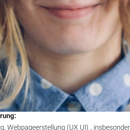
erung:
ing, Webpageerstellung (UX UI) , insbesond