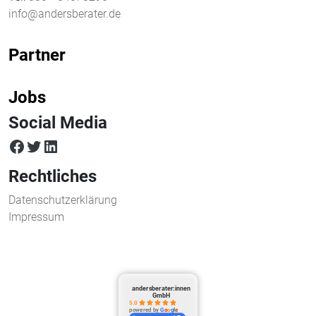
info@andersberater.de
Partner
Jobs
Social Media
facebook
twitter
LinkedIn
Rechtliches
Datenschutzerklärung
Impressum
andersberater:innen
GmbH
5.0
powered by
G
o
o
g
l
e